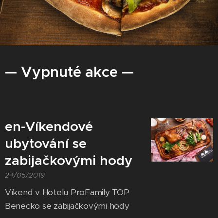
— Vypnuté akce —
en-Víkendové
ubytování se
zabijačkovými hody
24/05/2019
Víkend v Hotelu ProFamily TOP
Benecko se zabijačkovými hody