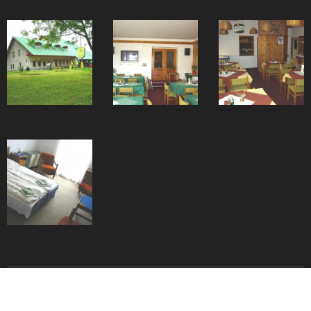
ProFamily Hotel TOP Benecko, nově otevřeno roku 2018