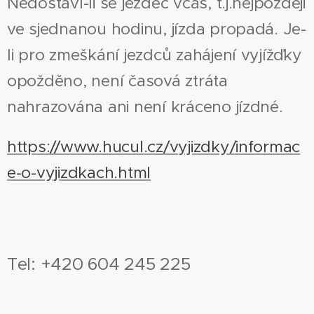
Nedostaví-li se jezdec včas, t.j.nejpozději
ve sjednanou hodinu, jízda propadá. Je-
li pro zmeškání jezdců zahájení vyjížďky
opožděno, není časová ztráta
nahrazována ani není kráceno jízdné.
https://www.hucul.cz/vyjizdky/informac
e-o-vyjizdkach.html
Tel: +420 604 245 225