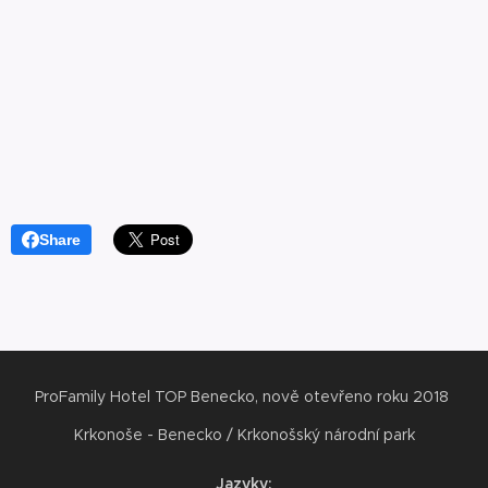
Share
ProFamily Hotel TOP Benecko, nově otevřeno roku 2018
Krkonoše - Benecko / Krkonošský národní park
Jazyky