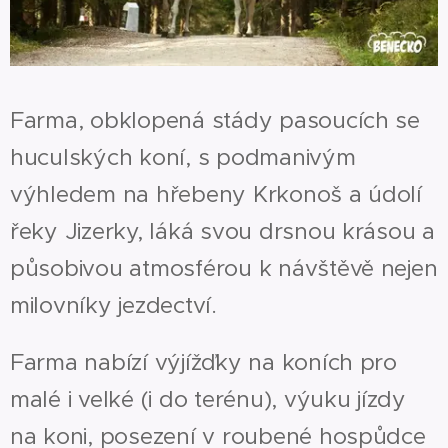
Farma, obklopená stády pasoucích se
huculských koní, s podmanivým
výhledem na hřebeny Krkonoš a údolí
řeky Jizerky, láká svou drsnou krásou a
působivou atmosférou k návštěvě nejen
milovníky jezdectví.
Farma nabízí výjížďky na koních pro
malé i velké (i do terénu), výuku jízdy
na koni, posezení v roubené hospůdce